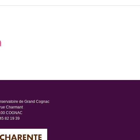
A
servatoire de Grand Cognac
rue Charmant
100 COGNAC
45 82 19 39