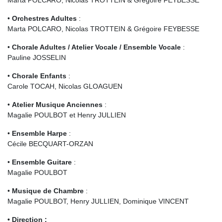
Marta POLCARO, Nicolas TROTTEIN & Grégoire FEYBESSE
•
Orchestres Adultes
:
Marta POLCARO, Nicolas TROTTEIN & Grégoire FEYBESSE
•
Chorale Adultes
/ Atelier Vocale / Ensemble Vocale
:
Pauline JOSSELIN
•
Chorale Enfants
:
Carole TOCAH, Nicolas GLOAGUEN
•
Atelier Musique Anciennes
:
Magalie POULBOT et Henry JULLIEN
•
Ensemble Harpe
:
Cécile BECQUART-ORZAN
•
Ensemble Guitare
:
Magalie POULBOT
•
Musique de Chambre
:
Magalie POULBOT, Henry JULLIEN, Dominique VINCENT
•
Direction
: